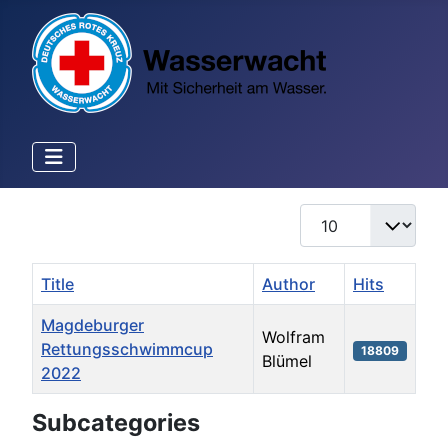
Display #
Title
Author
Hits
Magdeburger
Wolfram
Rettungsschwimmcup
18809
Blümel
2022
Articles
Subcategories