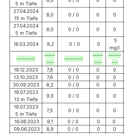
8,0
0 / 0
0
0
5 m Tiefe
27.04.2024
8,0
0 / 0
0
0
15 m Tiefe
27.04.2024
8,0
0 / 0
0
0
5 m Tiefe
5
16.03.2024
8,2
0 / 0
0
mg/l
-----
-----
------
---------
---------
---
----
----
---
19.12.2023
7,8
0 / 0
0
0
13.10.2023
7,6
0 / 0
0
0
30.09.2023
8,2
0 / 0
0
0
19.07.2023
9,0
0 / 0
0
0
13 m Tiefe
19.07.2023
7,5
0 / 0
0
0
5 m Tiefe
16.06.2023
9,1
0 / 0
0
0
09.06.2023
8,9
0 / 0
0
0