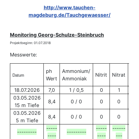
http://www.tauchen-
magdeburg.de/Tauchgewaesser/
Monitoring Georg-Schulze-Steinbruch
Projektbeginn: 01.07.2018
Messwerte:
ph
Ammonium/
Nitrit
Nitrat
Pho
Datum
Wert
Ammoniak
18.07.2026
7,0
1 / 0,5
0
1
03.05.2026
8,4
0 / 0
0
0
15 m Tiefe
03.05.2026
8,4
0 / 0
0
0
5 m Tiefe
-----
-----
------
---------
---------
---
----
----
---