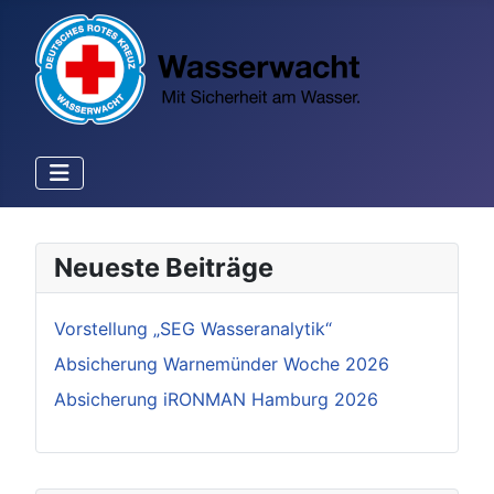
Neueste Beiträge
Vorstellung „SEG Wasseranalytik“
Absicherung Warnemünder Woche 2026
Absicherung iRONMAN Hamburg 2026