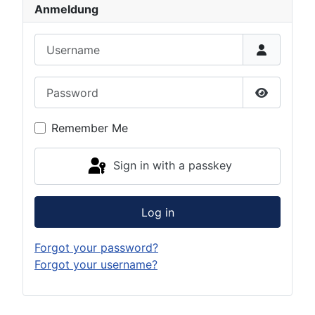
Anmeldung
Username
Password
Show Pas
Remember Me
Sign in with a passkey
Log in
Forgot your password?
Forgot your username?