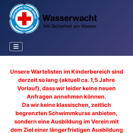
Unsere Wartelisten im Kinderbereich sind
derzeit so lang (aktuell ca. 1,5 Jahre
Vorlauf), dass wir leider keine neuen
Anfragen annehmen können.
Da wir keine klassischen, zeitlich
begrenzten Schwimmkurse anbieten,
sondern eine Ausbildung im Verein mit
dem Ziel einer längerfristigen Ausbildung