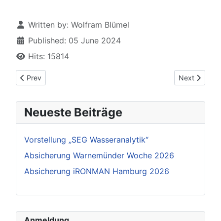
Details
Written by:
Wolfram Blümel
Published: 05 June 2024
Hits: 15814
Previous article: Absicherung iRONMAN Hamburg 2026
Next article
Prev
Next
Neueste Beiträge
Vorstellung „SEG Wasseranalytik“
Absicherung Warnemünder Woche 2026
Absicherung iRONMAN Hamburg 2026
Anmeldung