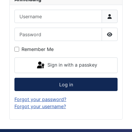
Username
Password
Show Pas
Remember Me
Sign in with a passkey
Log in
Forgot your password?
Forgot your username?